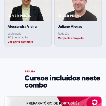
VER PERFIL
VER PERFIL
Alessandra Vieira
Juliano Viegas
Legislação
Redação
RQ | Legislação
Ver perfil completo
Ver perfil completo
04
TRILHA
Cursos incluídos neste
combo