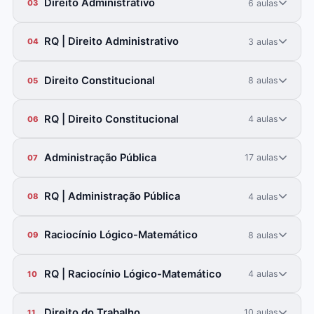
Direito Administrativo
6 aulas
03
RQ | Direito Administrativo
3 aulas
04
Direito Constitucional
8 aulas
05
RQ | Direito Constitucional
4 aulas
06
Administração Pública
17 aulas
07
RQ | Administração Pública
4 aulas
08
Raciocínio Lógico-Matemático
8 aulas
09
RQ | Raciocínio Lógico-Matemático
4 aulas
10
Direito do Trabalho
10 aulas
11