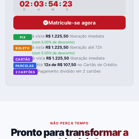
02
03
54
22
:
:
:
D
H
M
S
Matricule-se agora
à vista
R$ 1.225,50
liberação imediata
PIX
(com 5.00% de desconto)
à vista
R$ 1.225,50
liberação até 72h
BOLETO
(com 5.00% de desconto)
à vista
R$ 1.225,50
liberação imediata
CARTÃO
Até
12x de R$ 107,50
no Cartão de Crédito
PARCELAS
Pagamento dividido em 2 cartões
2 CARTÕES
NÃO PERCA TEMPO
Pronto para transformar a