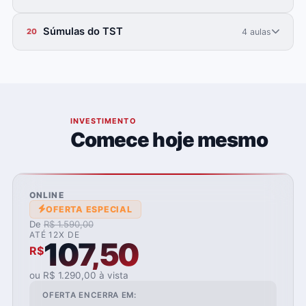
Súmulas do TST
4 aulas
20
06
INVESTIMENTO
Comece hoje mesmo
ONLINE
OFERTA ESPECIAL
De
R$ 1.590,00
ATÉ 12X DE
107,50
R$
ou R$ 1.290,00 à vista
OFERTA ENCERRA EM: