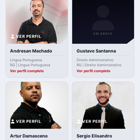
EM BREVE
VER PERFIL
Andresan Machado
Gustavo Santanna
Língua Portuguesa
Direito Administrativo
RQ | Língua Portuguesa
RQ | Direito Administrativo
Ver perfil completo
Ver perfil completo
VER PERFIL
VER PERFIL
Artur Damasceno
Sergio Elisandro