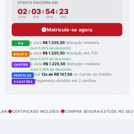
OFERTA ENCERRA EM:
02
03
54
22
:
:
:
DIAS
HRS
MIN
SEG
Matricule-se agora
à vista
R$ 1.225,50
liberação imediata
PIX
(com 5.00% de desconto)
à vista
R$ 1.225,50
liberação até 72h
BOLETO
(com 5.00% de desconto)
à vista
R$ 1.225,50
liberação imediata
CARTÃO
(com 5.00% de desconto)
Até
12x de R$ 107,50
no Cartão de Crédito
PARCELAS
Pagamento dividido em 2 cartões
2 CARTÕES
·
·
CERTIFICADO INCLUÍDO
COMPRA SEGURA
ESTUDE NO SEU RITM