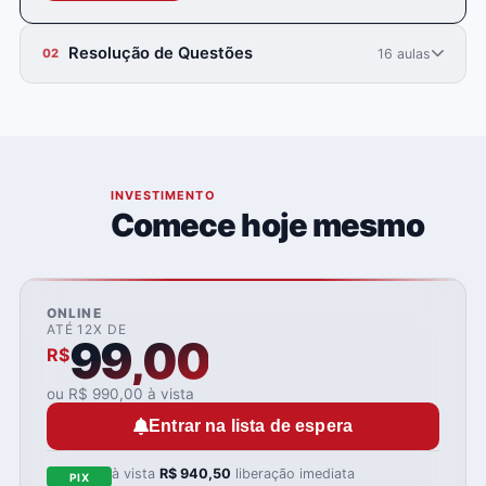
Resolução de Questões
16 aulas
02
05
INVESTIMENTO
Comece hoje mesmo
ONLINE
ATÉ 12X DE
99,00
R$
ou R$ 990,00 à vista
Entrar na lista de espera
à vista
R$ 940,50
liberação imediata
PIX