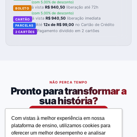
(com 5.00% de desconto)
à vista
R$ 940,50
liberação até 72h
BOLETO
(com 5.00% de desconto)
à vista
R$ 940,50
liberação imediata
CARTÃO
Até
12x de R$ 99,00
no Cartão de Crédito
PARCELAS
Pagamento dividido em 2 cartões
2 CARTÕES
NÃO PERCA TEMPO
Pronto para transformar a
sua história?
Matricule-se agora
Com vistas à melhor experiência em nossa
Com vistas à melhor experiência em nossa
plataforma de ensino, utilizamos cookies para
plataforma de ensino, utilizamos cookies para
oferecer um melhor desempenho e analisar
oferecer um melhor desempenho e analisar