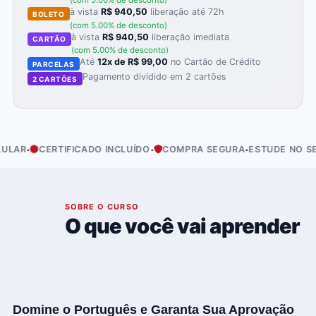
(com 5.00% de desconto)
à vista
R$ 940,50
liberação até 72h
BOLETO
(com 5.00% de desconto)
à vista
R$ 940,50
liberação imediata
CARTÃO
(com 5.00% de desconto)
Até
12x de R$ 99,00
no Cartão de Crédito
PARCELAS
Pagamento dividido em 2 cartões
2 CARTÕES
·
·
·
R
CERTIFICADO INCLUÍDO
COMPRA SEGURA
ESTUDE NO SEU R
01
SOBRE O CURSO
O que você vai aprender
Domine o Português e Garanta Sua Aprovação