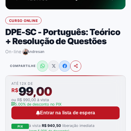
CURSO ONLINE
DPE-SC - Português: Teórico
+ Resolução de Questões
On-line
Andresan
COMPARTILHE
ATÉ 12X DE
99,00
R$
ou R$ 990,00 à vista
5.00% de desconto no PIX
Entrar na lista de espera
à vista
R$ 940,50
liberação imediata
PIX