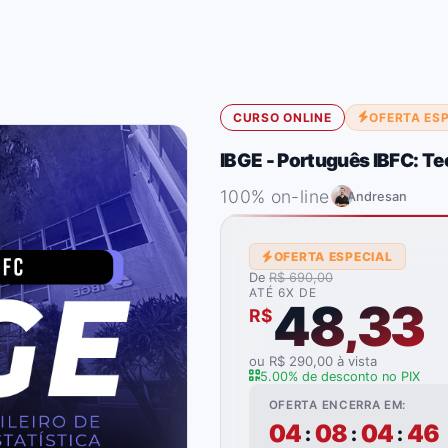
CURSO ONLINE
OFERTA ES
IBGE - Português IBFC: Te
100% on-line
Andresan
OFERTA ESPECIAL
De
R$ 690,00
ATÉ 6X DE
48,33
R$
ou R$ 290,00 à vista
5.00% de desconto no PIX
OFERTA ENCERRA EM:
04
08
04
44
:
:
: