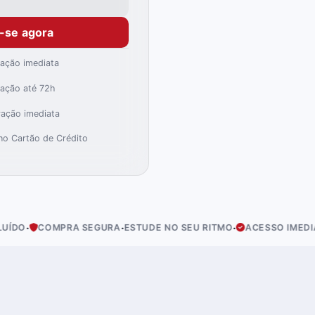
e-se agora
ração imediata
ração até 72h
ração imediata
)
no Cartão de Crédito
·
·
·
MPRA SEGURA
ESTUDE NO SEU RITMO
ACESSO IMEDIATO
EST