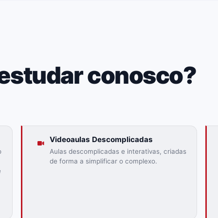
 estudar conosco?
Videoaulas Descomplicadas
o
Aulas descomplicadas e interativas, criadas
de forma a simplificar o complexo.
ê