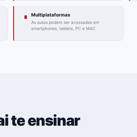
Multiplataformas
As aulas podem ser acessadas em
smartphones, tablets, PC e MAC.
i te ensinar