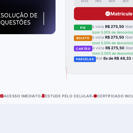
DIAS
HRS
MIN
SEG
Matricul
à vista
R$ 275,50
libe
PIX
(com 5.00% de desconto)
à vista
R$ 275,50
libe
BOLETO
(com 5.00% de desconto)
à vista
R$ 275,50
libe
CARTÃO
(com 5.00% de desconto
Até
6x de R$ 48,33
PARCELAS
·
·
·
IMEDIATO
ESTUDE PELO CELULAR
CERTIFICADO INCLUÍDO
CO