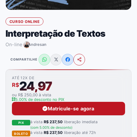
CURSO ONLINE
Interpretação de Textos
On-line
Andresan
COMPARTILHE
ATÉ 12X DE
24,97
R$
ou R$ 250,00 à vista
5.00% de desconto no PIX
Matricule-se agora
à vista
R$ 237,50
liberação imediata
PIX
(com 5.00% de desconto)
à vista
R$ 237,50
liberação até 72h
BOLETO