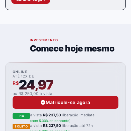
05
INVESTIMENTO
Comece hoje mesmo
ONLINE
ATÉ 12X DE
24,97
R$
ou R$ 250,00 à vista
Matricule-se agora
à vista
R$ 237,50
liberação imediata
PIX
(com 5.00% de desconto)
à vista
R$ 237,50
liberação até 72h
BOLETO