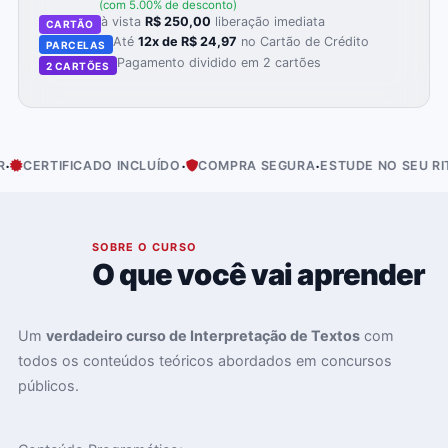
(com 5.00% de desconto)
à vista
R$ 250,00
liberação imediata
CARTÃO
Até
12x de R$ 24,97
no Cartão de Crédito
PARCELAS
Pagamento dividido em 2 cartões
2 CARTÕES
·
·
CERTIFICADO INCLUÍDO
COMPRA SEGURA
ESTUDE NO SEU RITMO
01
SOBRE O CURSO
O que você vai aprender
Um
verdadeiro curso de Interpretação de Textos
com
todos os conteúdos teóricos abordados em concursos
públicos.