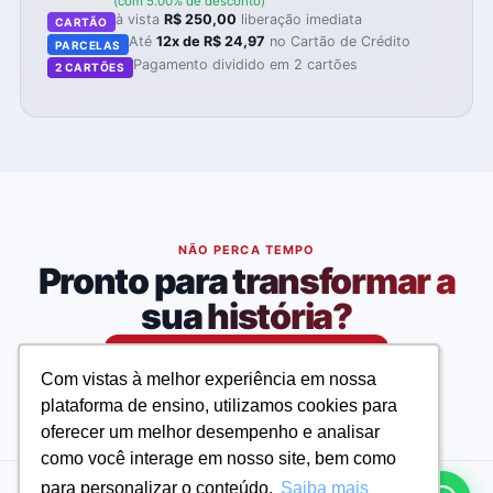
(com 5.00% de desconto)
à vista
R$ 250,00
liberação imediata
CARTÃO
Até
12x de R$ 24,97
no Cartão de Crédito
PARCELAS
Pagamento dividido em 2 cartões
2 CARTÕES
NÃO PERCA TEMPO
Pronto para transformar a
sua história?
Matricule-se agora
Com vistas à melhor experiência em nossa
Com vistas à melhor experiência em nossa
plataforma de ensino, utilizamos cookies para
plataforma de ensino, utilizamos cookies para
oferecer um melhor desempenho e analisar
oferecer um melhor desempenho e analisar
como você interage em nosso site, bem como
como você interage em nosso site, bem como
para personalizar o conteúdo.
para personalizar o conteúdo.
Saiba mais
Saiba mais