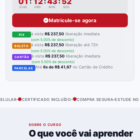
01
12
43
51
:
:
:
DIAS
HRS
MIN
SEG
Matricule-se agora
à vista
R$ 237,50
liberação imediata
PIX
(com 5.00% de desconto)
à vista
R$ 237,50
liberação até 72h
BOLETO
(com 5.00% de desconto)
à vista
R$ 237,50
liberação imediata
CARTÃO
(com 5.00% de desconto)
Até
6x de R$ 41,67
no Cartão de Crédito
PARCELAS
·
·
·
ULAR
CERTIFICADO INCLUÍDO
COMPRA SEGURA
ESTUDE NO SEU
01
SOBRE O CURSO
O que você vai aprender