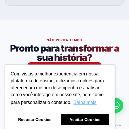
NÃO PERCA TEMPO
Pronto para transformar a
sua história?
Matricule-se agora
Com vistas à melhor experiência em nossa
Com vistas à melhor experiência em nossa
plataforma de ensino, utilizamos cookies para
plataforma de ensino, utilizamos cookies para
oferecer um melhor desempenho e analisar
oferecer um melhor desempenho e analisar
como você interage em nosso site, bem como
como você interage em nosso site, bem como
para personalizar o conteúdo.
para personalizar o conteúdo.
Saiba mais
Saiba mais
Andresan - Cursos e Concursos
Recusar Cookies
Recusar Cookies
Aceitar Cookies
Aceitar Cookies
© 2026 Andresan - Cursos e Concursos. Todos os direitos reservados.