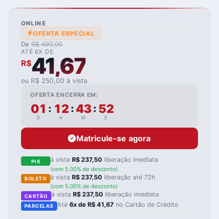
ONLINE
OFERTA ESPECIAL
De
R$ 490,00
ATÉ 6X DE
41,67
R$
ou R$ 250,00 à vista
OFERTA ENCERRA EM:
01
12
43
51
:
:
:
D
H
M
S
Matricule-se agora
à vista
R$ 237,50
liberação imediata
PIX
(com 5.00% de desconto)
à vista
R$ 237,50
liberação até 72h
BOLETO
(com 5.00% de desconto)
à vista
R$ 237,50
liberação imediata
CARTÃO
Até
6x de R$ 41,67
no Cartão de Crédito
PARCELAS